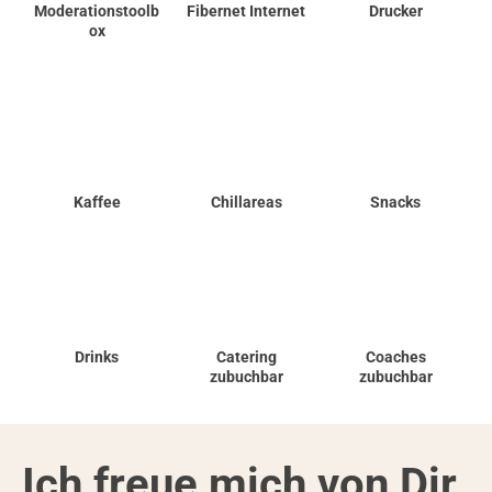
Moderationstoolb
Fibernet Internet
Drucker
ox
Kaffee
Chillareas
Snacks
Drinks
Catering
Coaches
zubuchbar
zubuchbar
Ich freue mich von Dir