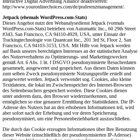
Interactive Digital Advertising Alliance deaktivierren:
http://www.youronlinechoices.com/de/praferenzmanagement/.
Jetpack (ehemals WordPress.com-Stats)
Dieses Angebot nutzt den Webanalysedienst Jetpack (vormals
WordPress.com-Stats) betrieben von Automattic Inc., 60 29th Street
#343, San Francisco, CA 94110-4929, USA, unter Einsatz der
Trackingtechnologie von Quantcast Inc., 201 3rd St, Floor 2, San
Francisco, CA 94103-3153, USA. Mit Hilfe von Jetpack werden
auf Basis unseres berechtigten Interesses an der statistischen Analyse
des Nutzerverhaltens zu Optimierungs- und Marketingzwecken
gemäß Art. 6 Abs. 1 lit. f DSGVO pseudonymisierte Besucherdaten
gesammelt, ausgewertet und gespeichert. Aus diesen Daten können
zum selben Zweck pseudonymisierte Nutzungsprofile erstellt und
ausgewertet werden. Jetpack verwendet sog. Cookies, also kleine
Textdateien, die lokal im Zwischenspeicher des Internet-Browsers
des Seitenbesuchers gespeichert werden. Diese Cookies dienen
unter anderem dazu, den Browser wiederzuerkennen, und
ermöglichen so eine genauere Ermittlung der Statistikdaten. Die IP-
Adresse des Nutzers hat an den erhobenen Informationen teil, wird
aber sofort nach der Erhebung und vor deren Speicherung
pseudonymisiert, um eine Personenbeziehbarkeit auszuschließen.
Die durch das Cookie erzeugten Informationen über Ihre Benutzung
dieser Website (einschließlich der pseudonymisierten IP-Adresse)