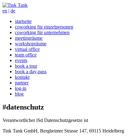
en
|
de
startseite
coworking für einzelpersonen
coworking für unternehmen
meetingräume
workshopräume
virtual office
team office
events
book a tour
book a day-pass
kontakt
partner
log-in
blog
#datenschutz
Verantwortlicher iSd Datenschutzgesetze ist
Tink Tank GmbH, Bergheimer Strasse 147, 69115 Heidelberg