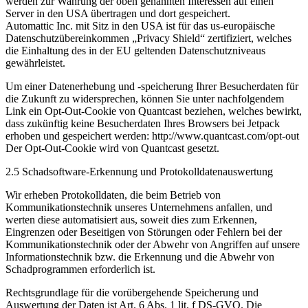
werden zur Wahrung der oben genannten Interessen auf einen
Server in den USA übertragen und dort gespeichert.
Automattic Inc. mit Sitz in den USA ist für das us-europäische
Datenschutzübereinkommen „Privacy Shield“ zertifiziert, welches
die Einhaltung des in der EU geltenden Datenschutzniveaus
gewährleistet.
Um einer Datenerhebung und -speicherung Ihrer Besucherdaten für
die Zukunft zu widersprechen, können Sie unter nachfolgendem
Link ein Opt-Out-Cookie von Quantcast beziehen, welches bewirkt,
dass zukünftig keine Besucherdaten Ihres Browsers bei Jetpack
erhoben und gespeichert werden: http://www.quantcast.com/opt-out
Der Opt-Out-Cookie wird von Quantcast gesetzt.
2.5 Schadsoftware-Erkennung und Protokolldatenauswertung
Wir erheben Protokolldaten, die beim Betrieb von
Kommunikationstechnik unseres Unternehmens anfallen, und
werten diese automatisiert aus, soweit dies zum Erkennen,
Eingrenzen oder Beseitigen von Störungen oder Fehlern bei der
Kommunikationstechnik oder der Abwehr von Angriffen auf unsere
Informationstechnik bzw. die Erkennung und die Abwehr von
Schadprogrammen erforderlich ist.
Rechtsgrundlage für die vorübergehende Speicherung und
Auswertung der Daten ist Art. 6 Abs. 1 lit. f DS-GVO. Die